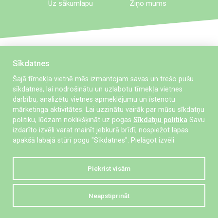
Uz sākumlapu
Ziņo mums
Sīkdatnes
Šajā tīmekļa vietnē mēs izmantojam savas un trešo pušu
sīkdatnes, lai nodrošinātu un uzlabotu tīmekļa vietnes
darbību, analizētu vietnes apmeklējumu un īstenotu
mārketinga aktivitātes. Lai uzzinātu vairāk par mūsu sīkdatņu
politiku, lūdzam noklikšķināt uz pogas
Sīkdatņu politika
Savu
izdarīto izvēli varat mainīt jebkurā brīdī, nospiežot lapas
Stārķu iela 30, Liepāja, LV-3405
apakšā labajā stūrī pogu "Sīkdatnes".
Pielāgot izvēli
starkis@liepaja.edu.lv
Piekrist visām
28 331 642
Neapstiprināt