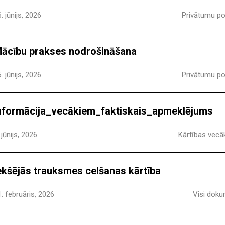
. jūnijs, 2026
Privātumu pol
ācību prakses nodrošināšana
. jūnijs, 2026
Privātumu pol
nformācija_vecākiem_faktiskais_apmeklējums
 jūnijs, 2026
Kārtības vecā
ekšējās trauksmes celšanas kārtība
. februāris, 2026
Visi doku