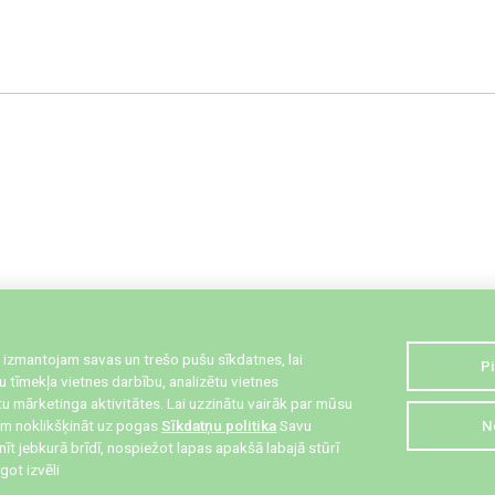
 izmantojam savas un trešo pušu sīkdatnes, lai
Pi
 tīmekļa vietnes darbību, analizētu vietnes
u mārketinga aktivitātes. Lai uzzinātu vairāk par mūsu
zam noklikšķināt uz pogas
Sīkdatņu politika
Savu
N
starkis@liepaja.edu.lv
inīt jebkurā brīdī, nospiežot lapas apakšā labajā stūrī
got izvēli