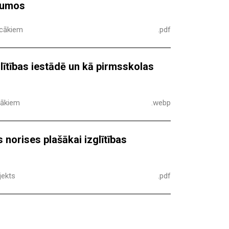
ījumos
ecākiem
.pdf
glītības iestādē un kā pirmsskolas
cākiem
.webp
 norises plašākai izglītības
jekts
.pdf