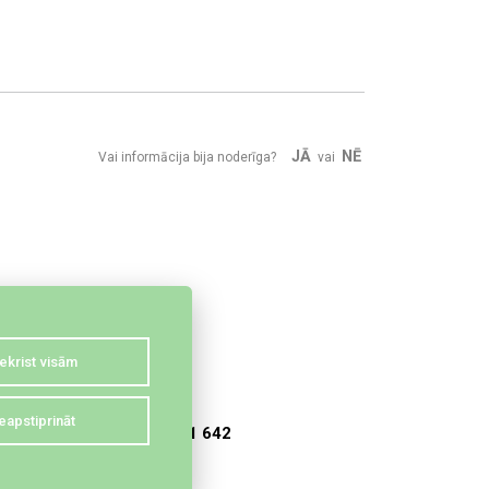
JĀ
NĒ
Vai informācija bija noderīga?
vai
ekrist visām
eapstiprināt
28 331 642