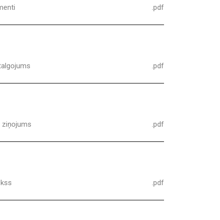
menti
.pdf
talgojums
.pdf
 ziņojums
.pdf
ekss
.pdf