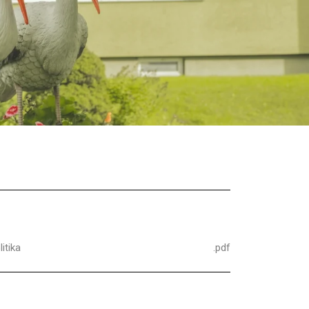
itika
.pdf