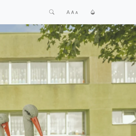
A
A
A