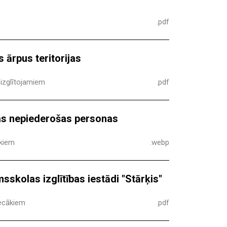
s
.pdf
 ārpus teritorijas
 izglītojamiem
.pdf
ras nepiederošas personas
ākiem
.webp
sskolas izglītības iestādi "Stārķis"
vecākiem
.pdf