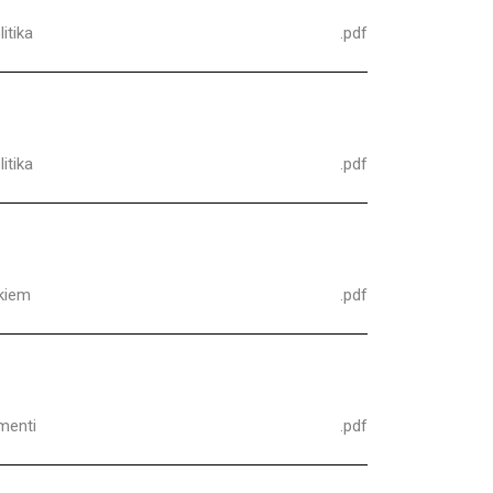
itika
.pdf
itika
.pdf
kiem
.pdf
menti
.pdf