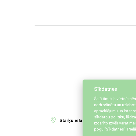
Sīkdatnes
Šajā tīmekļa vietnē mēs
nodrošinātu un uzlabotu
apmeklējumu un īstenot
sīkdatņu politiku, lūd
Stārķu iela 30, Liepāja, LV-3405
izdarīto izvēli varat ma
pogu "Sīkdatnes".
Pielā