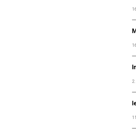
16
M
16
I
2.
I
11