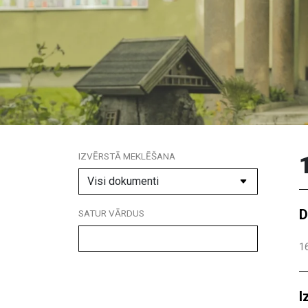
IZVĒRSTĀ MEKLĒŠANA
D
SATUR VĀRDUS
16
I