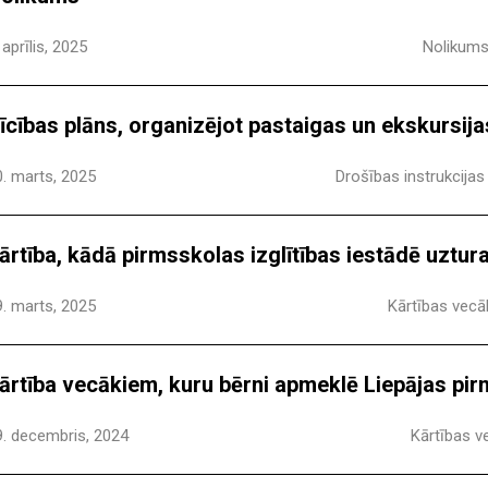
 aprīlis, 2025
Nolikum
īcības plāns, organizējot pastaigas un ekskursijas
0. marts, 2025
Drošības instrukcijas
ārtība, kādā pirmsskolas izglītības iestādē uztu
9. marts, 2025
Kārtības vec
ārtība vecākiem, kuru bērni apmeklē Liepājas pirm
9. decembris, 2024
Kārtības 