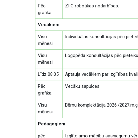
Pēc
ZIIC robotikas nodarbības.
grafika
Vecākiem
Visu
Individuālas konsultācijas pēc piete
mēnesi
Visu
Logopēda konsultācijas pēc pietei
mēnesi
Līdz 08.05.
Aptauja vecākiem par izglītības kvalit
Pēc
Vecāku sapulces
grafika
Visu
Bērnu komplektācija 2026./2027.m.g
mēnesi
Pedagogiem
pēc
Izglītojamo mācību sasniegumu vē