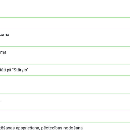
ikuma
kuma
āti pii “Stārķis”
.
rtēšanas apspriešana, pēctecības nodošana