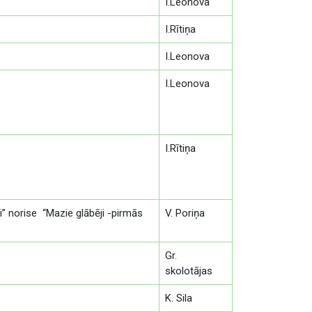
I.Leonova
I.Rītiņa
I.Leonova
I.Leonova
I.Rītiņa
ei” norise “Mazie glābēji -pirmās
V. Poriņa
Gr.
skolotājas
K. Sila