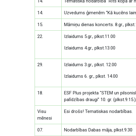
14.
Tematiskā nodarbība “Rīts kopā ar mām
14.
Uzvedums ģimenēm “Kā kucēns laimi m
15.
Māmiņu dienas koncerts. 8.gr., plkst
22.
Izlaidums 5.gr., plkst.11.00
Izlaidums 4.gr., plkst.13.00
29.
Izlaidums 3.gr., plkst. 12.00
Izlaidums 6. gr., plkst. 14.00
18.
ESF Plus projekta "STEM un pilsoniskā
palīdzības draugi” 10. gr. (plkst.9.15.),
Visu
Esi drošs! Tematiskas nodarbības.
mēnesi
07.
Nodarbības Dabas māja, plkst.9.30