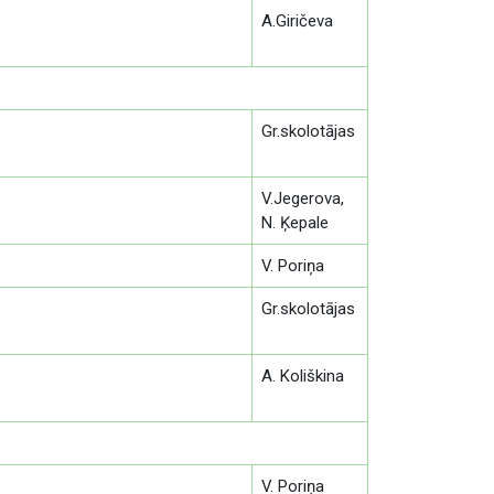
A.Giričeva
Gr.skolotājas
V.Jegerova,
N. Ķepale
V. Poriņa
Gr.skolotājas
A. Koliškina
V. Poriņa