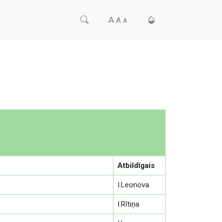
A
A
A
Atbildīgais
I.Leonova
I.Rītiņa