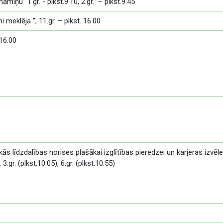
iņu” 1.gr. - plkst.9.10, 2.gr. – plkst.9.45
eklēja ”, 11.gr. – plkst. 16.00
.16.00
s līdzdalības norises plašākai izglītības pieredzei un karjeras izvēl
 3.gr. (plkst.10.05), 6.gr. (plkst.10.55)