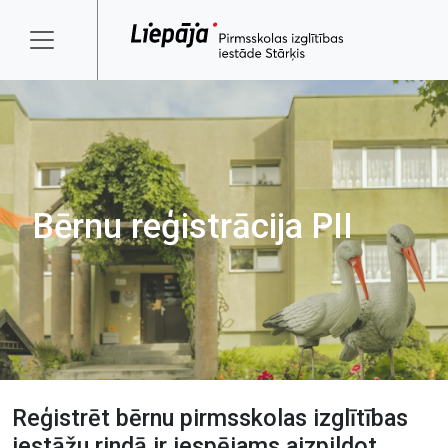
Bērnu reģistrācija PII
Reģistrēt bērnu pirmsskolas izglītības
iestāžu rindā ir iespējams aizpildot