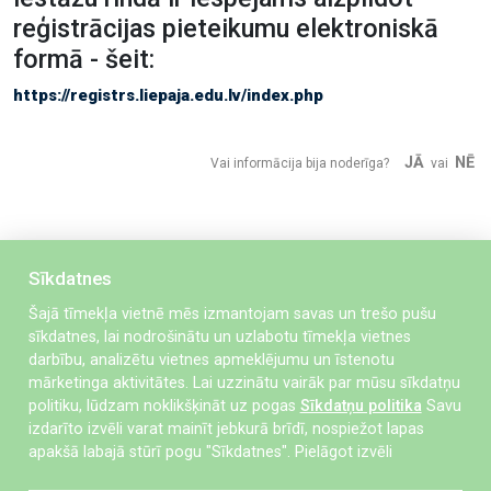
reģistrācijas pieteikumu elektroniskā
formā - šeit:
https://registrs.liepaja.edu.lv/index.php
JĀ
NĒ
Vai informācija bija noderīga?
vai
Sīkdatnes
Šajā tīmekļa vietnē mēs izmantojam savas un trešo pušu
sīkdatnes, lai nodrošinātu un uzlabotu tīmekļa vietnes
darbību, analizētu vietnes apmeklējumu un īstenotu
mārketinga aktivitātes. Lai uzzinātu vairāk par mūsu sīkdatņu
politiku, lūdzam noklikšķināt uz pogas
Sīkdatņu politika
Savu
izdarīto izvēli varat mainīt jebkurā brīdī, nospiežot lapas
Stārķu iela 30, Liepāja, LV-3405
apakšā labajā stūrī pogu "Sīkdatnes".
Pielāgot izvēli