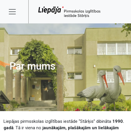
Par mums
Liepājas pirmsskolas izglītības iestāde “Stārķis” dibināta
1990.
gadā
. Tā ir viena no
jaunākajām, plašākajām un lielākajām