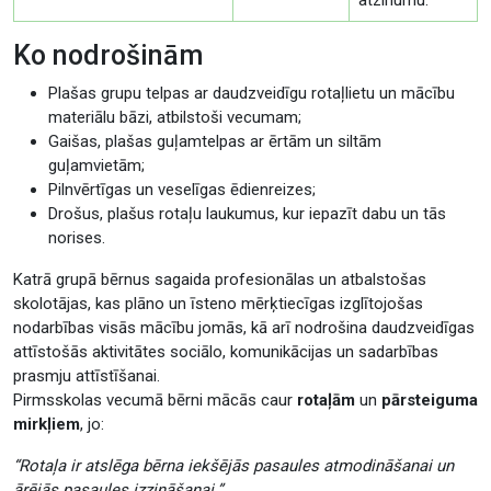
atzinumu.
Ko nodrošinām
Plašas grupu telpas ar daudzveidīgu rotaļlietu un mācību
materiālu bāzi, atbilstoši vecumam;
Gaišas, plašas guļamtelpas ar ērtām un siltām
guļamvietām;
Pilnvērtīgas un veselīgas ēdienreizes;
Drošus, plašus rotaļu laukumus, kur iepazīt dabu un tās
norises.
Katrā grupā bērnus sagaida profesionālas un atbalstošas
skolotājas, kas plāno un īsteno mērķtiecīgas izglītojošas
nodarbības visās mācību jomās, kā arī nodrošina daudzveidīgas
attīstošās aktivitātes sociālo, komunikācijas un sadarbības
prasmju attīstīšanai.
Pirmsskolas vecumā bērni mācās caur
rotaļām
un
pārsteiguma
mirkļiem
, jo:
“Rotaļa ir atslēga bērna iekšējās pasaules atmodināšanai un
ārējās pasaules izzināšanai.”