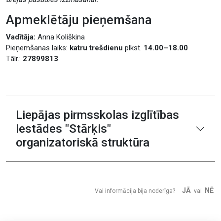
Apmeklētāju pieņemšana
Vadītāja:
Anna Koliškina
Pieņemšanas laiks:
katru trešdienu
plkst.
14.00–18.00
Tālr.:
27899813
Liepājas pirmsskolas izglītības
iestādes "Stārķis"
organizatoriskā struktūra
JĀ
NĒ
Vai informācija bija noderīga?
vai